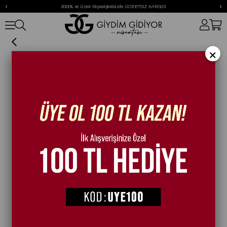
‹
›
2000₺ ve Üzeri Alışverişlerinizde ÜCRETSİZ KARGO!
Lewi Kristal Taşlı Bot Siyah
×