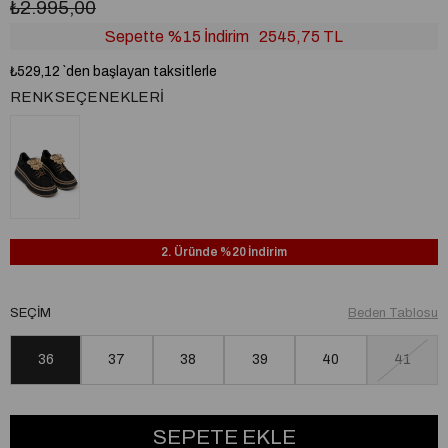
₺2.995,00
Sepette %15 İndirim
2545,75 TL
₺529,12
`den başlayan taksitlerle
RENK SEÇENEKLERI
2. Üründe %20 İndirim
SEÇIM
Beden Tablosu
36
37
38
39
40
41