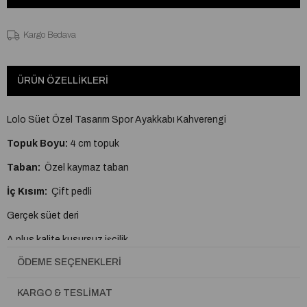
Kargo Bedava
ÜRÜN ÖZELLIKLERI
Lolo Süet Özel Tasarım Spor Ayakkabı Kahverengi
Topuk Boyu:
4 cm topuk
Taban:
Özel kaymaz taban
İç Kısım:
Çift pedli
Gerçek süet deri
A plus kalite kusursuz işçilik
ÖDEME SEÇENEKLERI
Tam Kalıptır.
KARGO & TESLIMAT