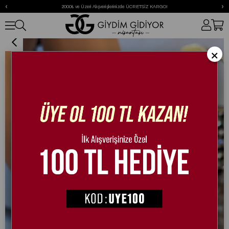
‹
›
2000₺ ve Üzeri Alışverişlerinizde ÜCRETSİZ KARGO!
Lolo Süet Özel Tasarım Spor Ayakkabı Kahverengi
×