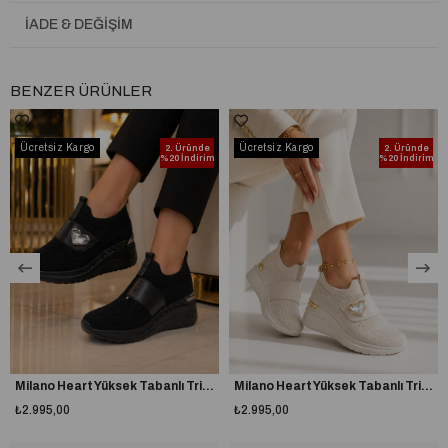
İADE & DEĞIŞIM
BENZER ÜRÜNLER
Ücretsiz Kargo
Ücretsiz Kargo
2. Üründe
2. Üründe
%20 İndirim
%20 İndirim
Milano Heart Yüksek Tabanlı Triko Spor Ayakkabı Siyah
Milano Heart Yüksek Tabanlı Triko Spor Ayakkabı Bej
₺2.995,00
₺2.995,00