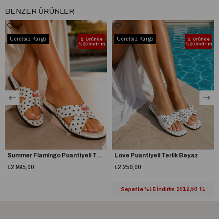
BENZER ÜRÜNLER
Dış Materyal
İthal Deri
Ücretsiz Kargo
Ücretsiz Kargo
2. Üründe
2. Üründe
%20 İndirim
%20 İndirim
Summer Flamingo Puantiyeli Terlik Beyaz
Love Puantiyeli Terlik Beyaz
₺2.995,00
₺2.250,00
Sepette %15 İndirim
1912,50 TL