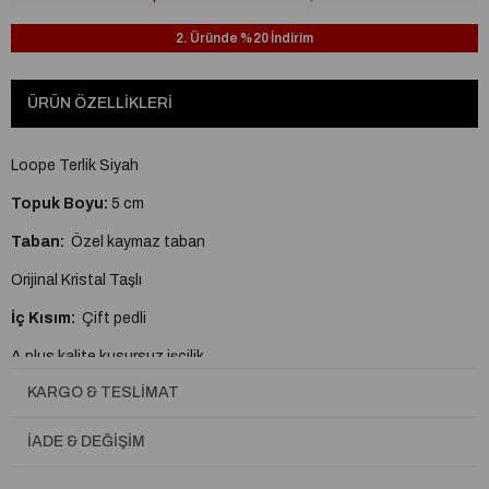
2. Üründe %20 İndirim
ÜRÜN ÖZELLIKLERI
Loope Terlik Siyah
Topuk Boyu:
5 cm
Taban:
Özel kaymaz taban
Orijinal Kristal Taşlı
İç Kısım:
Çift pedli
A plus kalite kusursuz işçilik
KARGO & TESLIMAT
Tam Kalıptır.
İADE & DEĞIŞIM
Topuk Boyu
Kısa Topuklu (1-4cm)
Astar Materyali
İthal Deri