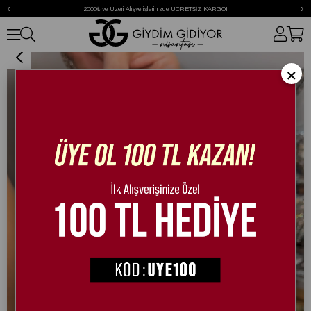
‹
›
2000₺ ve Üzeri Alışverişlerinizde ÜCRETSİZ KARGO!
Loope Terlik Siyah
×