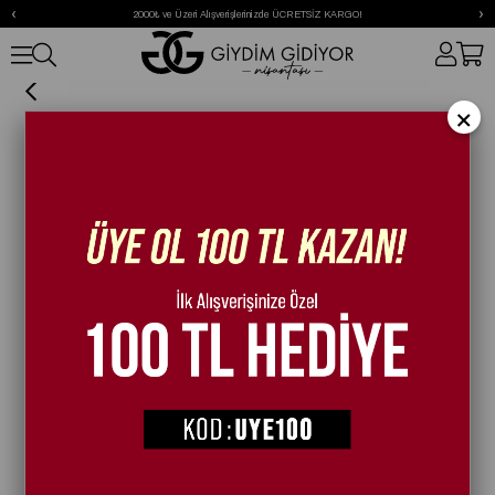
‹
›
2000₺ ve Üzeri Alışverişlerinizde ÜCRETSİZ KARGO!
Lui Süet Bot Kahverengi
×