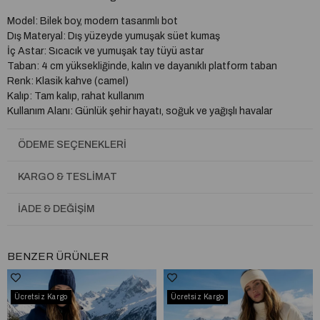
Model: Bilek boy, modern tasarımlı bot
Dış Materyal: Dış yüzeyde yumuşak süet kumaş
İç Astar: Sıcacık ve yumuşak tay tüyü astar
Taban: 4 cm yüksekliğinde, kalın ve dayanıklı platform taban
Renk: Klasik kahve (camel)
Kalıp: Tam kalıp, rahat kullanım
Kullanım Alanı: Günlük şehir hayatı, soğuk ve yağışlı havalar
Kış kombinlerinizin vazgeçilmezi olacak bu bot, hem şık hem de
ÖDEME SEÇENEKLERI
konforlu bir kullanım sunar.
İç kısmındaki tay tüyü astarı sayesinde gün boyu sıcak ve yumuşak
KARGO & TESLIMAT
bir his yaşatır.
4 cm yüksekliğindeki tabanı ile hem boyunuza zarif bir yükseliş katar
İADE & DEĞIŞIM
hem de esnek yapısıyla rahat yürüyüş sağlar.
Soğuk günlerde stilinden ödün vermeyen kadınların favorisi olacak
bu model, ister kot pantolon ister elbiselerle kombinlenerek günlük
BENZER ÜRÜNLER
şıklığın anahtarı olur.
Ücretsiz Kargo
Ücretsiz Kargo