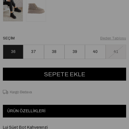
SEÇIM
Beden Tablosu
36
37
38
39
40
41
Kargo Bedava
ÜRÜN ÖZELLIKLERI
Lui Süet Bot Kahverengi