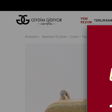
GO!
2000₺ ve Üzeri Alışverişlerinizde ÜCRETSİZ KARGO!
YENİ
TERLİK
SA
SEZON
Anasayfa
Aksesuar & Çanta
Çanta
Taşlı Çanta
Lyra C