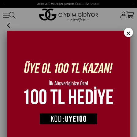
‹
›
2000₺ ve Üzeri Alışverişlerinizde ÜCRETSİZ KARGO!
Merlot Ayakkabı Siyah
×