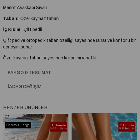
Merlot Ayakkabı Siyah
Taban:
Özel kaymaz taban
İç Kısım:
Çift pedli
Çift ped ve ortopedik taban özelliği sayesinde rahat ve konforlu bir
deneyim sunar.
Özel kaymaz taban sayesinde kullanımı rahattır.
2 cm topuk yüksekliği ile günlük kullanıma uygundur.
KARGO & TESLIMAT
Aksesuarlar renk değiştirme, dökülme ve kararma yapmaz.
İADE & DEĞIŞIM
Tam kalıptır, kendi ayak numaranızı almanız önerilir.
Taraklı yapıya veya buçuklu numaraya sahipseniz bir numara büyük
BENZER ÜRÜNLER
almanız tavsiye edilir.
%100 yerli üretim
Ücretsiz Kargo
2. Üründe
2. Üründe
%20 İndirim
%20 İndirim
A plus kalite kusursuz işçilik