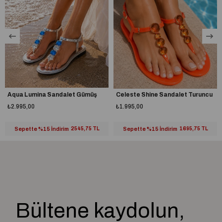
Aqua Lumina Sandalet Gümüş
Celeste Shine Sandalet Turuncu
₺2.995,00
₺1.995,00
Sepette %15 İndirim
2545,75 TL
Sepette %15 İndirim
1695,75 TL
Bültene kaydolun,