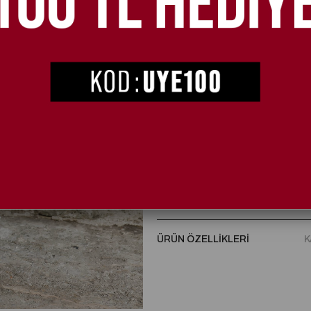
More Fun Kristal Taşlı Bot Siyah
Renk:
Siyah
Topuk Boyu:
4 cm
Dış malzeme %100 italyan deri üreti
Çift ped ve ortopedik taban özelliğ
Çift kat sıcak astar, kışlık termal 
sağlar.
Ürün üzerinde bulunan aksesuarlar %
Aksesuarlar renk değiştirme, dökü
ÜRÜN ÖZELLIKLERI
K
Kauçuk kaymaz taban sayesinde kul
4 cm topuk yüksekliği ile günlük ku
Bağcık ve fermuar detayı sayesinde ür