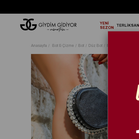
GO!
2000₺ ve Üzeri Alışverişlerinizde ÜCRETSİZ KARGO!
YENİ
TERLİK
SA
SEZON
Anasayfa
Bot & Çizme
Bot
Düz Bot
More Fun Kristal 