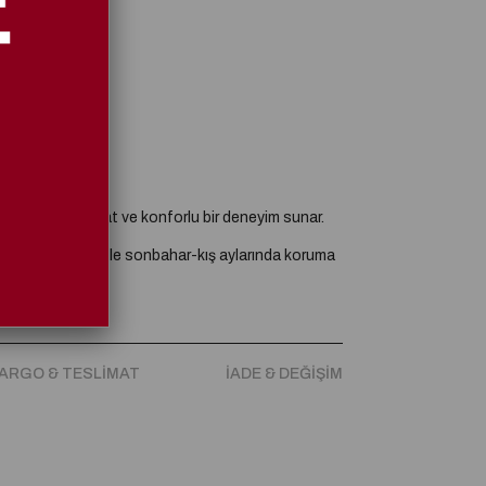
midir.
i sayesinde rahat ve konforlu bir deneyim sunar.
taban ve tay tüyü ile sonbahar-kış aylarında koruma
100 orijinal kristal taşlardan oluşmaktadır.
lme ve kararma yapmaz.
ARGO & TESLIMAT
İADE & DEĞIŞIM
lanımı kolaydır.
llanıma uygundur.
ün kolayca giyilip çıkarılabilir.