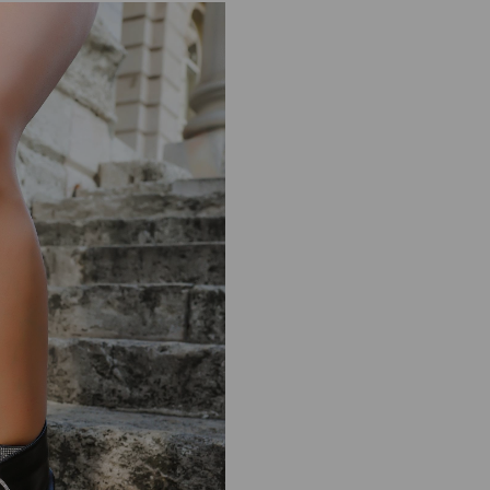
Tam kalıptır, kendi ayak numaranızı a
Taraklı yapıya veya buçuklu numara
edilir.
%100 yerli üretim
A plus kalite kusursuz işçilik