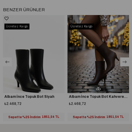
BENZER ÜRÜNLER
Ücretsiz Kargo
Ücretsiz Kargo
Albam İnce Topuk Bot Siyah
Albam İnce Topuk Bot Kahverengi
₺2.468,72
₺2.468,72
Sepette %25 İndirim
1851,54 TL
Sepette %25 İndirim
1851,54 TL