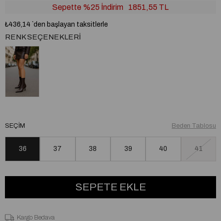
Sepette %25 İndirim
1851,55 TL
₺436,14
`den başlayan taksitlerle
RENK SEÇENEKLERI
SEÇIM
Beden Tablosu
36
37
38
39
40
41
Kargo Bedava