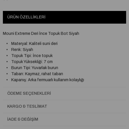
ÜRÜN ÖZELLIKLERI
Mouni Extreme Deri İnce Topuk Bot Siyah
• Materyal: Kaliteli suni deri
• Renk: Siyah
• Topuk Tipi: İnce topuk
• Topuk Yüksekliği: 7 cm
• Burun Tipi: Yuvarlak burun
• Taban: Kaymaz, rahat taban
• Kapanış: Arka fermuarlı kullanım kolaylığı
• Boy: Bilek üstü – orta boy bot
• Stil: Şık, modern ve zarif tasarım
ÖDEME SEÇENEKLERI
• Kombin Önerisi: Günlük şıklık, ofis stili ve akşam kombinleri için
ideal. Etek, elbise veya dar paça pantolonlarla mükemmel uyum
KARGO & TESLIMAT
sağlar.
İADE & DEĞIŞIM