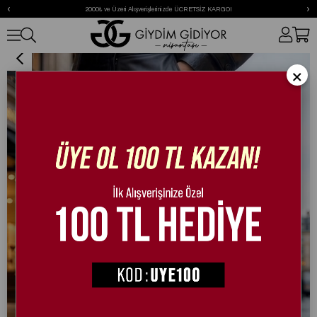
‹
›
2000₺ ve Üzeri Alışverişlerinizde ÜCRETSİZ KARGO!
Mouni Extreme Deri İnce Topuk Bot Siyah
×