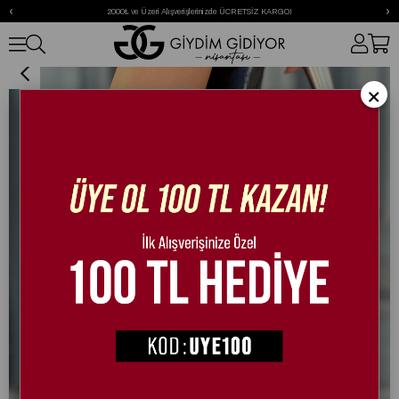
‹
›
2000₺ ve Üzeri Alışverişlerinizde ÜCRETSİZ KARGO!
Nana Bot Siyah
×