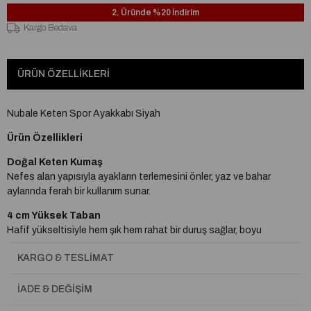
2. Üründe %20 İndirim
Kargo Bedava
ÜRÜN ÖZELLIKLERI
Nubale Keten Spor Ayakkabı Siyah
Ürün Özellikleri
Doğal Keten Kumaş
Nefes alan yapısıyla ayakların terlemesini önler, yaz ve bahar
aylarında ferah bir kullanım sunar.
4 cm Yüksek Taban
Hafif yükseltisiyle hem şık hem rahat bir duruş sağlar, boyu
destekler.
KARGO & TESLIMAT
Çift Pedli Ortopedik Taban
Ayak tabanına maksimum destek sağlar, yürüyüş ve günlük
İADE & DEĞIŞIM
aktivitelerde konforu artırır.