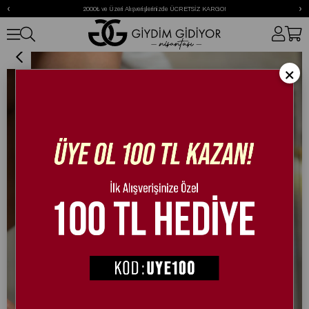
‹
›
2000₺ ve Üzeri Alışverişlerinizde ÜCRETSİZ KARGO!
Nubale Keten Spor Ayakkabı Siyah
×