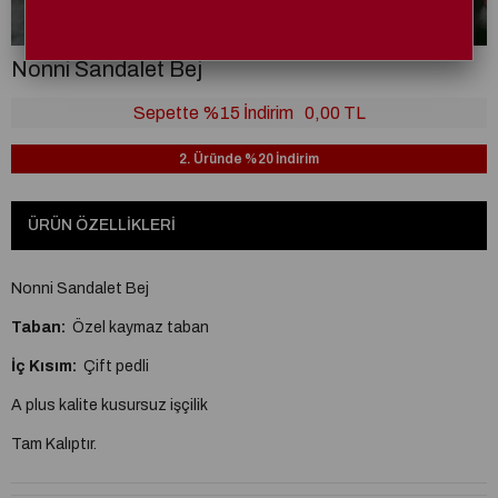
Nonni Sandalet Bej
Sepette %15 İndirim
0,00 TL
2. Üründe %20 İndirim
ÜRÜN ÖZELLIKLERI
Nonni Sandalet Bej
Taban:
Özel kaymaz taban
İç Kısım:
Çift pedli
A plus kalite kusursuz işçilik
Tam Kalıptır.