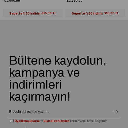
₺1.990,00
₺1.990,00
Sepette %50 İndirim
995,00 TL
Sepette %50 İndirim
995,00 TL
Bültene kaydolun,
kampanya ve
indirimleri
kaçırmayın!
Üyelik koşullarını
ve
kişisel verilerimin
korunmasını kabul ediyorum.