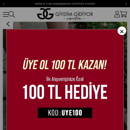
‹
›
2000₺ ve Üzeri Alışverişlerinizde ÜCRETSİZ KARGO!
Nonni Sandalet Bej
×