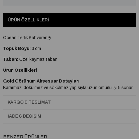
ÜRÜN ÖZELLIKLERI
Ocean Terlik Kahverengi
Topuk Boyu:
3 cm
Taban:
Özel kaymaz taban
Ürün Özellikleri
Gold Görünüm Aksesuar Detayları
Kararmaz, dökülmez ve sökülmez yapısıyla uzun ömürlü ışıltı sunar.
Ayarlanabilir Ön Tasarım
KARGO & TESLIMAT
Ayağın yapısına göre şekil alır, kişiye özel konfor sağlar.
Çift Taban Ortopedik Yapı
İADE & DEĞIŞIM
Ayak anatomisini destekler, uzun süreli kullanımlarda bile rahatlık
sağlar.
BENZER ÜRÜNLER