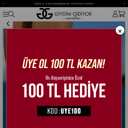
‹
›
2000₺ ve Üzeri Alışverişlerinizde ÜCRETSİZ KARGO!
Ocean Terlik Kahverengi
×