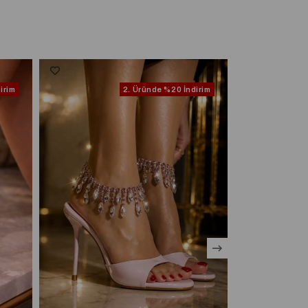
irim
2. Üründe
%20 İndirim