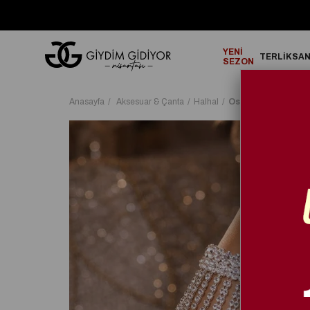
GO!
2000₺ ve Üzeri Alışverişlerinizde ÜCRETSİZ KARGO!
YENİ
TERLİK
SA
SEZON
Anasayfa
Aksesuar & Çanta
Halhal
Osie Kristal Taşlı H