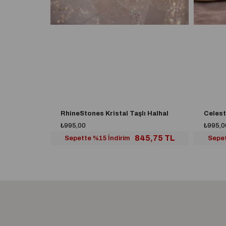
RhineStones Kristal Taşlı Halhal
Celest
₺995,00
₺995,0
845,75 TL
Sepette %15 İndirim
Sepet