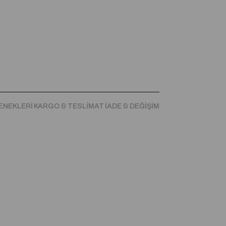
ENEKLERI
KARGO & TESLIMAT
İADE & DEĞIŞIM