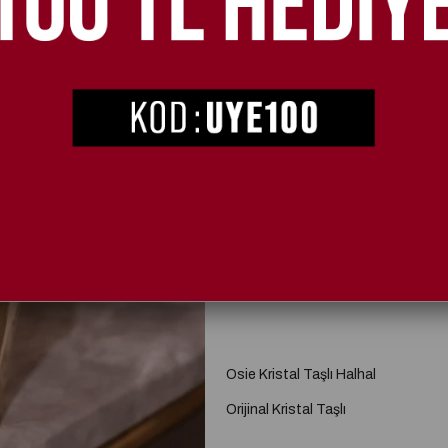
2. Üründe %20 İndirim
SEÇIM
STD
Osie Kristal Taşlı Halhal
Orijinal Kristal Taşlı