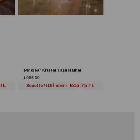
Pinklear Kristal Taşlı Halhal
Bijoux Krista
₺995,00
₺995,00
 TL
845,75 TL
Sepette %15 İndirim
Sepette %15