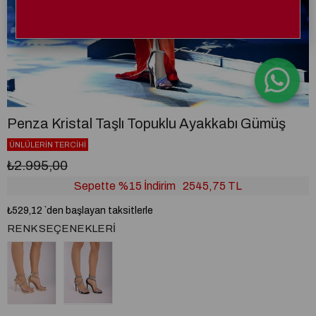
Penza Kristal Taşlı Topuklu Ayakkabı Gümüş
ÜNLÜLERİN TERCİHİ
₺2.995,00
Sepette %15 İndirim
2545,75 TL
₺529,12
`den başlayan taksitlerle
RENK SEÇENEKLERI