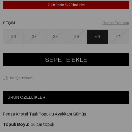
2. Üründe %20 İndirim
SEÇIM
Beden Tablosu
36
37
38
39
40
41
Kargo Bedava
ÜRÜN ÖZELLIKLERI
Penza Kristal Taşlı Topuklu Ayakkabı Gümüş
Topuk Boyu:
10 cm topuk