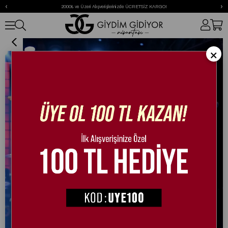
‹
›
2000₺ ve Üzeri Alışverişlerinizde ÜCRETSİZ KARGO!
Penza Kristal Taşlı Topuklu Ayakkabı Gümüş
×