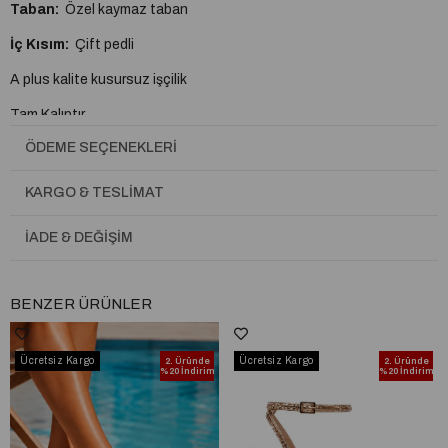
Taban:
Özel kaymaz taban
İç Kısım:
Çift pedli
A plus kalite kusursuz işçilik
Tam Kalıptır.
ÖDEME SEÇENEKLERI
KARGO & TESLIMAT
İADE & DEĞIŞIM
BENZER ÜRÜNLER
Ücretsiz Kargo
Ücretsiz Kargo
2. Üründe
2. Üründe
%20 İndirim
%20 İndirim