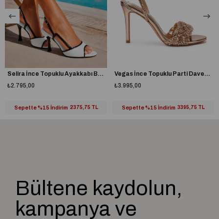
Selira İnce Topuklu Ayakkabı Beyaz
Vegas İnce Topuklu Parti Davet Ayakkabısı Gold
₺2.795,00
₺3.995,00
Sepette %15 İndirim
2375,75 TL
Sepette %15 İndirim
3395,75 TL
Bültene kaydolun,
kampanya ve