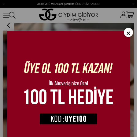
‹
›
2000₺ ve Üzeri Alışverişlerinizde ÜCRETSİZ KARGO!
Queen Özel Tasarım Spor Ayakkabı Beyaz
×