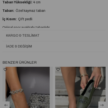
Taban Yüksekliği:
4 cm
Taban:
Özel kaymaz taban
İç Kısım:
Çift pedli
Orijinal spor ayakkabı tabanlıdır.
KARGO & TESLIMAT
A plus kalite kusursuz işçilik
Tam Kalıptır.
İADE & DEĞIŞIM
BENZER ÜRÜNLER