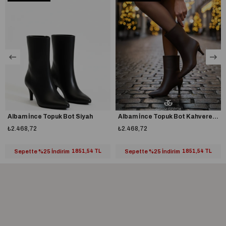
Fermuar detayı sayesinde ürün kolayca giyilip çıkarılabilir.
Tam kalıptır, kendi ayak numaranızı almanız önerilir.
Taraklı yapıya veya buçuklu numaraya sahipseniz bir numara büyük
almanız tavsiye edilir.
%100 yerli üretim
A plus kalite kusursuz işçilik
Albam İnce Topuk Bot Siyah
Albam İnce Topuk Bot Kahverengi
Topuk Boyu
Yüksek Topuklu (10 cm ve üzeri)
₺2.468,72
₺2.468,72
Topuk Tipi
İnce Topuklu
Sepette %25 İndirim
1851,54 TL
Sepette %25 İndirim
1851,54 TL
Astar Materyali
Hakiki Deri
Bağlama Şekli
Fermuarlı
Dış Materyal
Süet