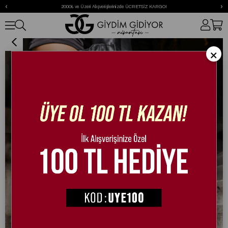
‹
›
2000₺ ve Üzeri Alışverişlerinizde ÜCRETSİZ KARGO!
Raise İnce Topuklu Süet Bot Siyah
×