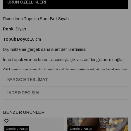
ÜRÜN ÖZELLIKLERI
Raise İnce Topuklu Süet Bot Siyah
Renk:
Siyah
Topuk Boyu:
10 cm
Dış malzeme gerçek dana süet deri üretimidir.
İnce topuk ve ince burun tasarımıyla şık ve zarif bir görüntü sağlar.
Çift ped ve ortopedik taban özelliği sayesinde rahat ve konforlu bir
deneyim sunar.
KARGO & TESLIMAT
Çift kat sıcak astar ve kışlık termal taban ile sonbahar-kış aylarında
koruma sağlar.
İADE & DEĞIŞIM
Ürün üzerinde bulunan aksesuarlar %100 orijinal kristal taşlardan
oluşmaktadır.
BENZER ÜRÜNLER
Aksesuarlar renk değiştirme, dökülme ve kararma yapmaz.
Jurdan kaymaz taban sayesinde kullanımı kolaydır.
Ücretsiz Kargo
Ücretsiz Kargo