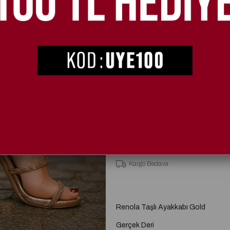
2. Üründe %20 İndirim
SEÇIM
36
37
Kargo Bedava
Renola Taşlı Ayakkabı Gold
Gerçek Deri