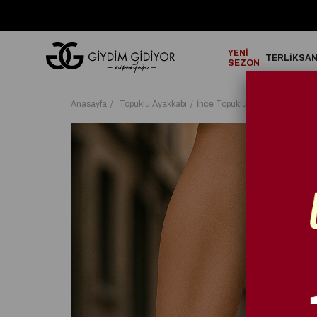
GO!
2000₺ ve Üzeri Alışverişlerinizde ÜCRETSİZ KARGO!
YENİ
TERLİK
SA
SEZON
Anasayfa
Topuklu Ayakkabı
İnce Topuklu Ayakkabı
Renol