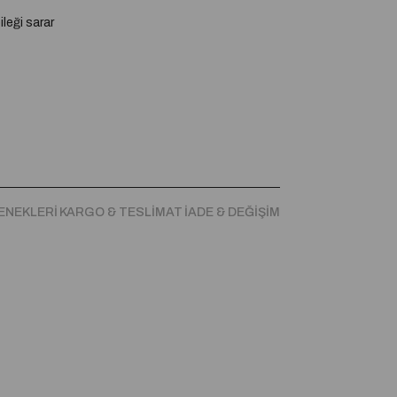
ileği sarar
ENEKLERI
KARGO & TESLIMAT
İADE & DEĞIŞIM