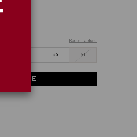
Beden Tablosu
38
39
40
41