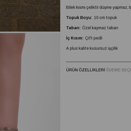
Bilek kısmı çeliktir düşme yapmaz, b
Topuk Boyu:
10 cm topuk
Taban:
Özel kaymaz taban
İç Kısım:
Çift pedli
A plus kalite kusursuz işçilik
Tam Kalıptır.
ÜRÜN ÖZELLIKLERI
ÖDEME SEÇ