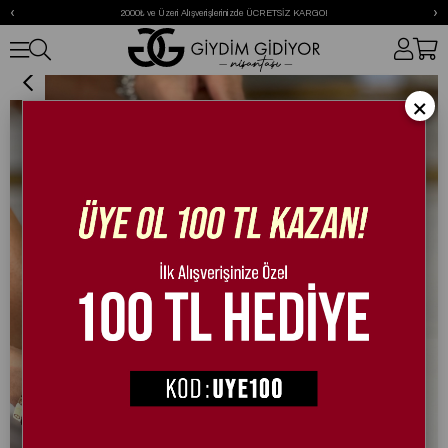
‹
›
2000₺ ve Üzeri Alışverişlerinizde ÜCRETSİZ KARGO!
Riel Rugan Babet Bordo
×