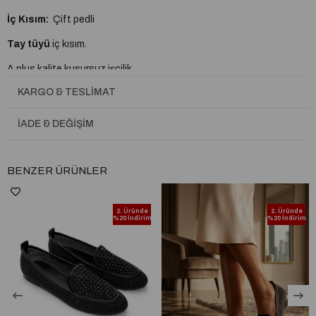
İç Kısım:
Çift pedli
Tay tüyü
iç kısım.
A plus kalite kusursuz işçilik
KARGO & TESLIMAT
Tam Kalıptır.
İADE & DEĞIŞIM
BENZER ÜRÜNLER
2. Üründe
2. Üründe
%20 İndirim
%20 İndirim