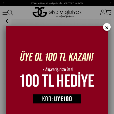
‹
›
2000₺ ve Üzeri Alışverişlerinizde ÜCRETSİZ KARGO!
Roota İnce Topuklu Ayakkabı Fuşya
×