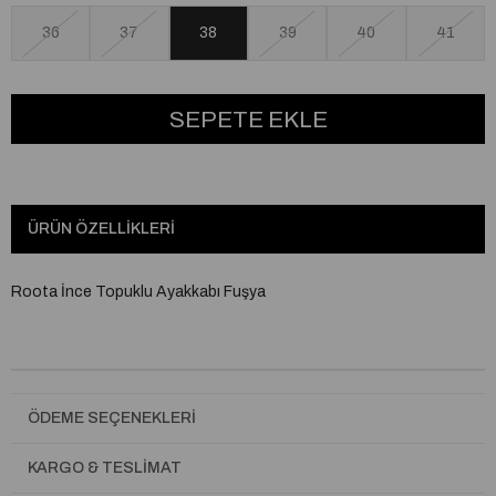
36
37
38
39
40
41
ÜRÜN ÖZELLIKLERI
Roota İnce Topuklu Ayakkabı Fuşya
ÖDEME SEÇENEKLERI
KARGO & TESLIMAT