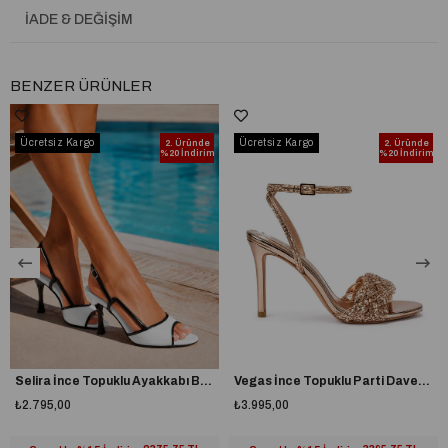
İADE & DEĞIŞIM
BENZER ÜRÜNLER
Ücretsiz Kargo
Ücretsiz Kargo
2. Üründe
2. Üründe
%20 İndirim
%20 İndirim
Selira İnce Topuklu Ayakkabı Beyaz
Vegas İnce Topuklu Parti Davet Ayakkabısı Gold
₺2.795,00
₺3.995,00