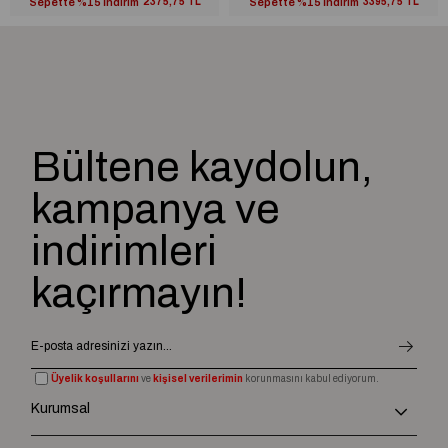
Sepette %15 İndirim
2375,75 TL
Sepette %15 İndirim
3395,75 TL
Bültene kaydolun,
kampanya ve
indirimleri
kaçırmayın!
Üyelik koşullarını
ve
kişisel verilerimin
korunmasını kabul ediyorum.
Kurumsal