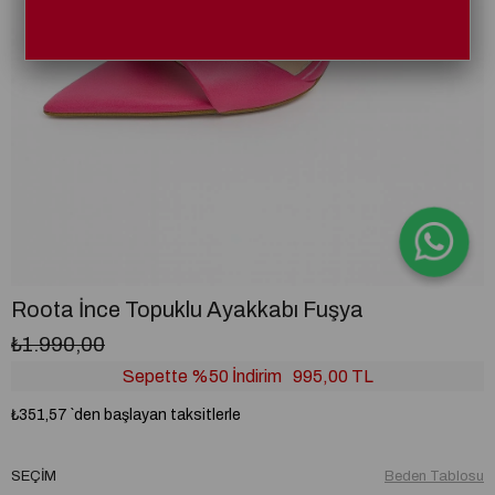
Roota İnce Topuklu Ayakkabı Fuşya
₺1.990,00
Sepette %50 İndirim
995,00 TL
₺351,57
`den başlayan taksitlerle
SEÇIM
Beden Tablosu