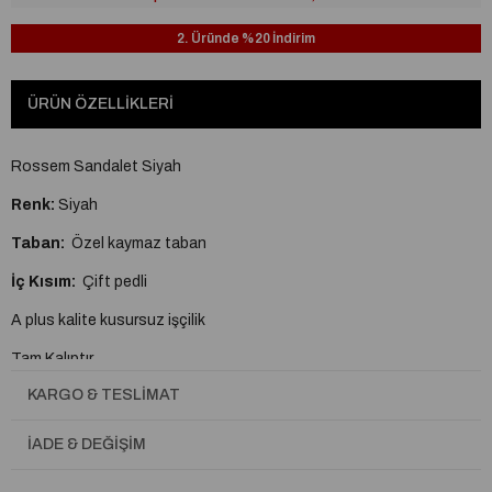
2. Üründe %20 İndirim
ÜRÜN ÖZELLIKLERI
Rossem Sandalet Siyah
Renk:
Siyah
Taban:
Özel kaymaz taban
İç Kısım:
Çift pedli
A plus kalite kusursuz işçilik
Tam Kalıptır.
KARGO & TESLIMAT
Topuk Boyu
Kısa Topuklu (1-4cm)
İADE & DEĞIŞIM
Astar Materyali
İthal Deri
Bağlama Şekli
Bantlı