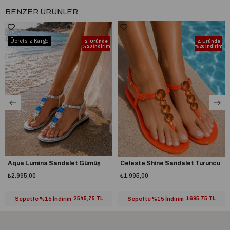
BENZER ÜRÜNLER
Dış Materyal
İthal Deri
Ücretsiz Kargo
2. Üründe
2. Üründe
%20 İndirim
%20 İndirim
Aqua Lumina Sandalet Gümüş
Celeste Shine Sandalet Turuncu
₺2.995,00
₺1.995,00
Sepette %15 İndirim
2545,75 TL
Sepette %15 İndirim
1695,75 TL