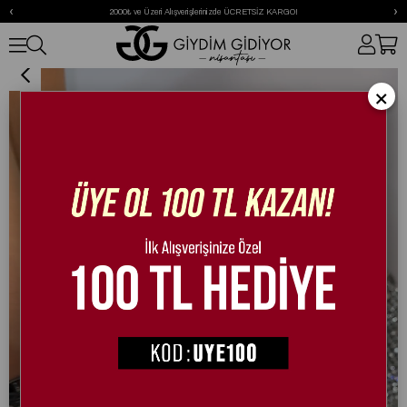
‹
›
2000₺ ve Üzeri Alışverişlerinizde ÜCRETSİZ KARGO!
Rossem Sandalet Siyah
×