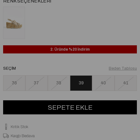
RENK SEÇENEKLERI
2. Üründe %20 İndirim
SEÇIM
Beden Tablosu
36
37
38
39
40
41
Kritik Stok
Kargo Bedava