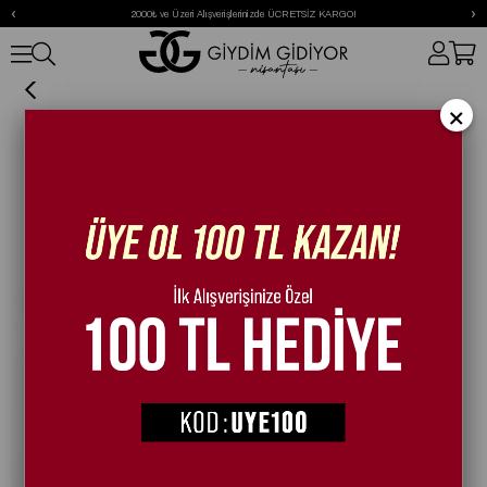
‹
›
2000₺ ve Üzeri Alışverişlerinizde ÜCRETSİZ KARGO!
Roxi Hasır Dolgu Topuk Süet Deri Sandalet Koyu Kahve
×