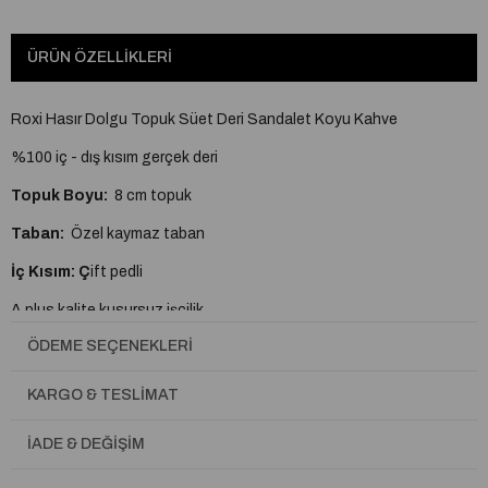
ÜRÜN ÖZELLIKLERI
Roxi Hasır Dolgu Topuk Süet Deri Sandalet Koyu Kahve
%100 iç - dış kısım gerçek deri
Topuk Boyu:
8 cm topuk
Taban:
Özel kaymaz taban
İç Kısım: Ç
ift pedli
A plus kalite kusursuz işçilik
ÖDEME SEÇENEKLERI
Tam Kalıptır.
Gerçek deri topuklu sandaletler, kalite ve konfor açısından birçok
KARGO & TESLIMAT
avantaja
İADE & DEĞIŞIM
sahiptir. İşte başlıca özellikleri:
Malzeme ve Kalite