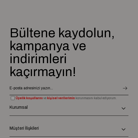
Bakım ve Dayanıklılık
• Düzenli Bakım Gerektirir: Derinin kurumasını ve çatlamasını
önlemek için özel deri bakım kremleri ile nemlendirilmesi önerilir.
Bültene kaydolun,
• Suya Karşı Dikkat: Suya ve neme fazla maruz kalırsa zarar
görebilir, bu yüzden suya dayanıklı koruyucu spreyler kullanılabilir.
kampanya ve
Gerçek deri topuklu sandaletler, hem günlük hem de özel günler için
kaliteli ve uzun ömürlü bir seçenek sunar. Kullanım amacınıza uygun
indirimleri
olarak farklı tasarımlar tercih edebilirsiniz.
kaçırmayın!
Üyelik koşullarını
ve
kişisel verilerimin
korunmasını kabul ediyorum.
Kurumsal
Müşteri İlişkileri