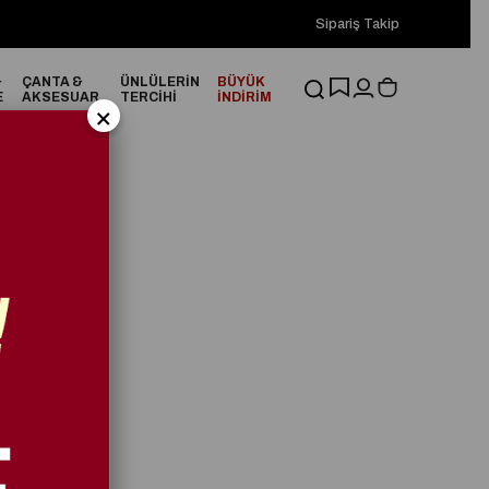
2000₺ ve Üzeri Alışverişlerinizde ÜCRETSİZ KARGO!
Sipariş Takip
2000₺
&
ÇANTA &
ÜNLÜLERİN
BÜYÜK
E
AKSESUAR
TERCİHİ
İNDİRİM
×