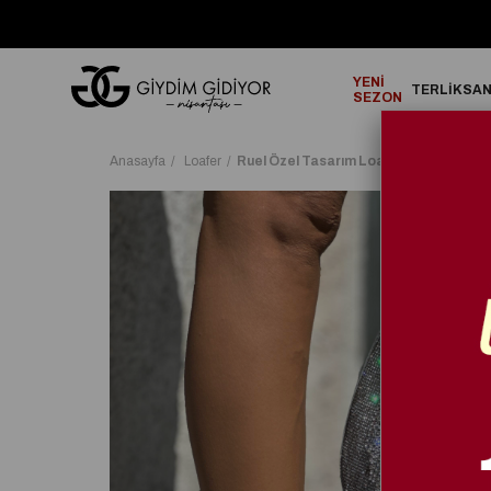
GO!
2000₺ ve Üzeri Alışverişlerinizde ÜCRETSİZ KARGO!
YENİ
TERLİK
SA
SEZON
Anasayfa
Loafer
Ruel Özel Tasarım Loafer Siyah