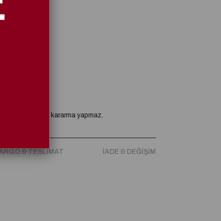
eğiştirilebilir ve kararma yapmaz.
ARGO & TESLIMAT
İADE & DEĞIŞIM