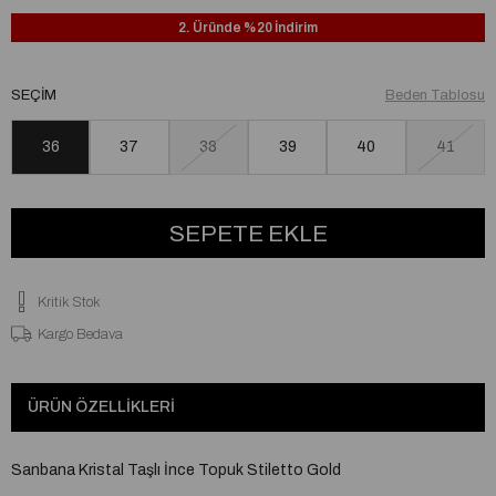
2. Üründe %20 İndirim
SEÇIM
Beden Tablosu
36
37
38
39
40
41
Kritik Stok
Kargo Bedava
ÜRÜN ÖZELLIKLERI
Sanbana Kristal Taşlı İnce Topuk Stiletto Gold