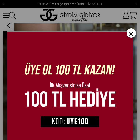
‹
›
2000₺ ve Üzeri Alışverişlerinizde ÜCRETSİZ KARGO!
Sanbana Kristal Taşlı İnce Topuk Stiletto Gold
×