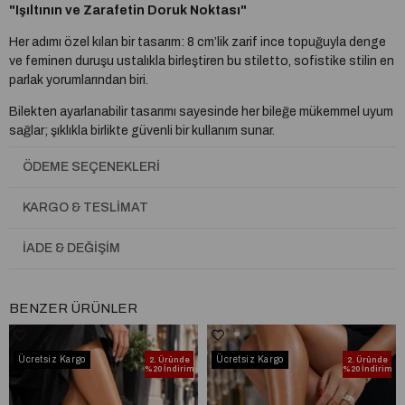
"Işıltının ve Zarafetin Doruk Noktası"
Her adımı özel kılan bir tasarım: 8 cm’lik zarif ince topuğuyla denge
ve feminen duruşu ustalıkla birleştiren bu stiletto, sofistike stilin en
parlak yorumlarından biri.
Bilekten ayarlanabilir tasarımı sayesinde her bileğe mükemmel uyum
sağlar; şıklıkla birlikte güvenli bir kullanım sunar.
Orijinal kristal taş süslemeleriyle ışıltısını asla kaybetmez: kararmaz,
ÖDEME SEÇENEKLERI
dökülmez, sökülmez. Her bir taş, özenle yerleştirilmiş ve bu stile
zarif bir göz alıcılık katmak için seçilmiştir.
KARGO & TESLIMAT
İç yapısı ise sadece şık değil, aynı zamanda bir konfor mucizesidir:
İADE & DEĞIŞIM
Çift pedli ortopedik tabanı
, gün boyu süren rahatlık sağlar;
ayağın doğal yapısına uyum sağlayarak baskıyı azaltır.
BENZER ÜRÜNLER
Her adımda destek sunar, özel bir yürüyüş deneyimi yaşatır.
Neden tercih edilmeli?
Ücretsiz Kargo
Ücretsiz Kargo
2. Üründe
2. Üründe
Çünkü premium bir stiletto, sadece bir ayakkabı değildir;
%20 İndirim
%20 İndirim
duruşunuzu, tarzınızı ve özgüveninizi yansıtan bir imzadır. Üst
düzey işçilik, kaliteli malzeme ve incelikli detaylar... Sıradan değil,