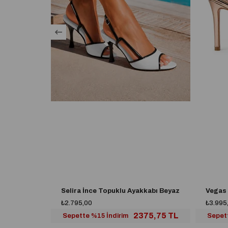
Selira İnce Topuklu Ayakkabı Beyaz
₺2.795,00
₺3.995
2375,75 TL
Sepette %15 İndirim
Sepet