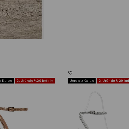
iz Kargo
2. Üründe
%20 İndirim
Ücretsiz Kargo
2. Üründe
%20 İnd