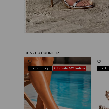
BENZER ÜRÜNLER
Ücretsiz Kargo
2. Üründe
%20 İndirim
Ücrets