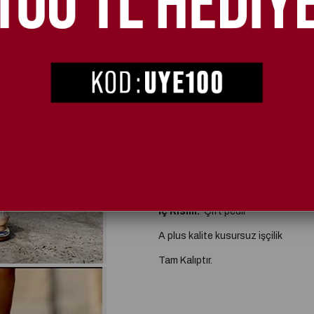
Ürün sto
Kargo Bedava
Santorito Özel Tasarım Topuklu 
Topuk Boyu:
10 cm topuk
Taban:
Özel kaymaz taban
İç Kısım:
Çift pedli
A plus kalite kusursuz işçilik
Tam Kalıptır.