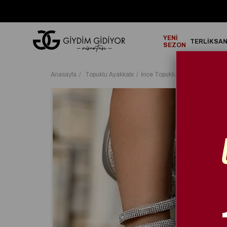
GO!
2000₺ ve Üzeri Alışverişlerinizde ÜCRETSİZ KARGO!
YENİ
TERLİK
SA
SEZON
Anasayfa
Topuklu Ayakkabı
İnce Topuklu Ayakkabı
Santo