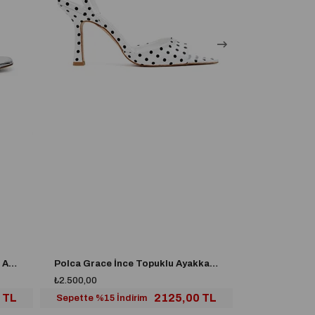
Vegas İnce Topuklu Parti Davet Ayakkabısı Gümüş
Polca Grace İnce Topuklu Ayakkabı Beyaz
₺2.500,00
₺2.500,00
 TL
2125,00 TL
Sepette %15 İndirim
Sepette %15 