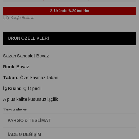
2. Üründe %20 İndirim
Kargo Bedava
ÜRÜN ÖZELLIKLERI
Sazan Sandalet Beyaz
Renk:
Beyaz
Taban:
Özel kaymaz taban
İç Kısım:
Çift pedli
A plus kalite kusursuz işçilik
Tam Kalıptır.
KARGO & TESLIMAT
İADE & DEĞIŞIM