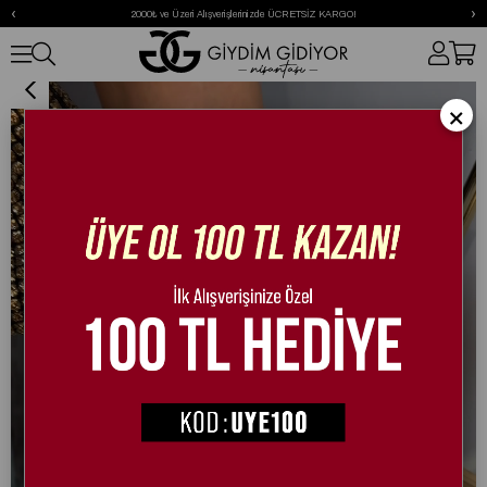
‹
›
2000₺ ve Üzeri Alışverişlerinizde ÜCRETSİZ KARGO!
Sazan Sandalet Beyaz
×