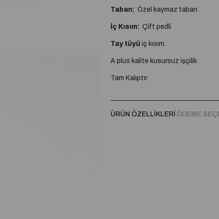
Taban:
Özel kaymaz taban
İç Kısım:
Çift pedli
Tay tüyü
iç kısım.
A plus kalite kusursuz işçilik
Tam Kalıptır.
ÜRÜN ÖZELLIKLERI
ÖDEME SEÇ