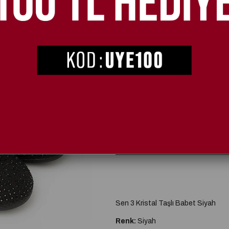
2. Üründe %20 İndirim
SEÇIM
36
37
Sen 3 Kristal Taşlı Babet Siyah
Renk:
Siyah