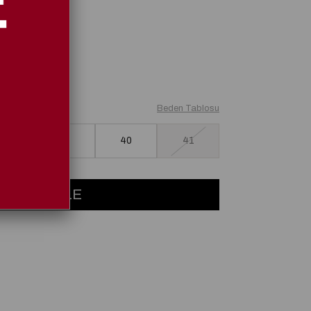
Beden Tablosu
38
39
40
41