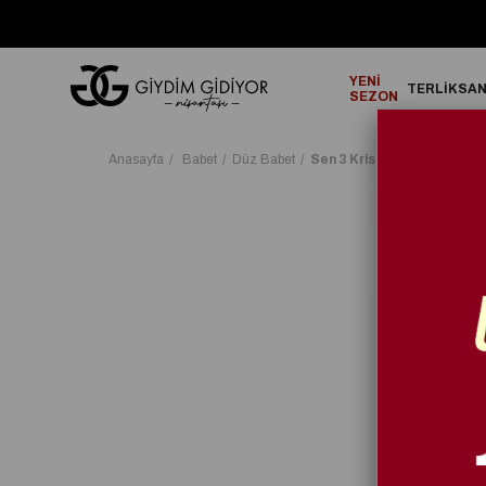
GO!
2000₺ ve Üzeri Alışverişlerinizde ÜCRETSİZ KARGO!
YENİ
TERLİK
SA
SEZON
Anasayfa
Babet
Düz Babet
Sen 3 Kristal Taşlı Babet S