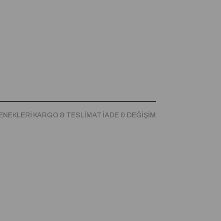
ENEKLERI
KARGO & TESLIMAT
İADE & DEĞIŞIM