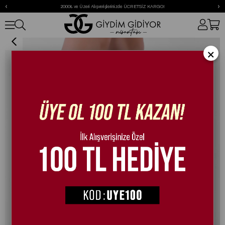
‹
›
2000₺ ve Üzeri Alışverişlerinizde ÜCRETSİZ KARGO!
Silya Platform Topuklu Ayakkabı Gold
×