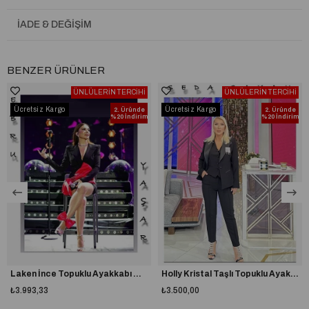
İADE & DEĞIŞIM
BENZER ÜRÜNLER
ÜNLÜLERİN TERCİHİ
ÜNLÜLERİN TERCİHİ
Ücretsiz Kargo
Ücretsiz Kargo
2. Üründe
2. Üründe
%20 İndirim
%20 İndirim
Laken İnce Topuklu Ayakkabı Gümüş Ebru Yaşar
Holly Kristal Taşlı Topuklu Ayakkabı Siyah Seda Sayan
₺3.993,33
₺3.500,00