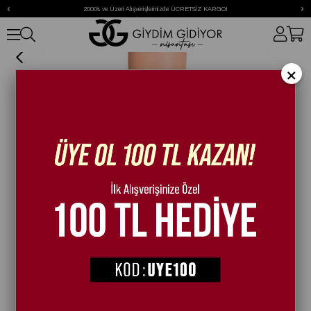
‹
›
2000₺ ve Üzeri Alışverişlerinizde ÜCRETSİZ KARGO!
Smooth Süet Çizme Siyah
×