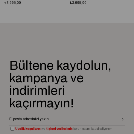
₺3.995,00
₺3.995,00
Bültene kaydolun,
kampanya ve
indirimleri
kaçırmayın!
Üyelik koşullarını
ve
kişisel verilerimin
korunmasını kabul ediyorum.