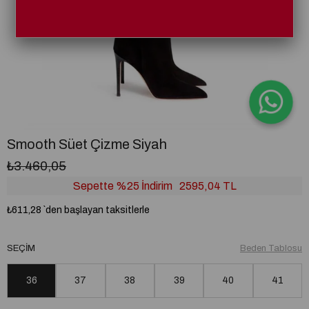
Smooth Süet Çizme Siyah
₺3.460,05
Sepette %25 İndirim
2595,04 TL
₺611,28
`den başlayan taksitlerle
SEÇIM
Beden Tablosu
36
37
38
39
40
41