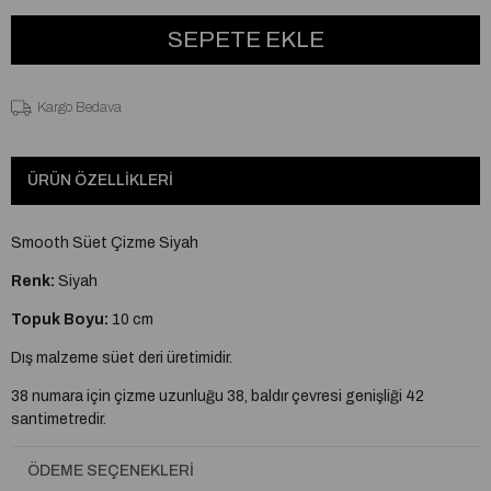
Kargo Bedava
ÜRÜN ÖZELLIKLERI
Smooth Süet Çizme Siyah
Renk:
Siyah
Topuk Boyu:
10 cm
Dış malzeme süet deri üretimidir.
38 numara için çizme uzunluğu 38, baldır çevresi genişliği 42
santimetredir.
Çizme uzunluk farkı 1 santimetre, baldır çevresi genişliği 2
ÖDEME SEÇENEKLERI
santimetre farkla numaralar arası değişmektedir.