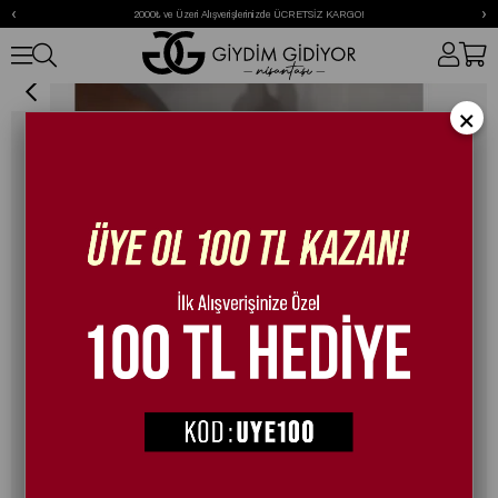
‹
›
2000₺ ve Üzeri Alışverişlerinizde ÜCRETSİZ KARGO!
Snood Özel Tasarım Kristal Taşlı Babet Siyah
×