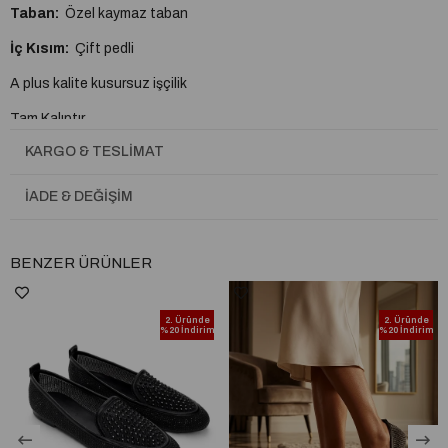
Taban:
Özel kaymaz taban
İç Kısım:
Çift pedli
A plus kalite kusursuz işçilik
Tam Kalıptır.
KARGO & TESLIMAT
İADE & DEĞIŞIM
BENZER ÜRÜNLER
2. Üründe
2. Üründe
%20 İndirim
%20 İndirim