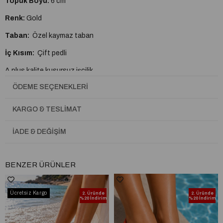
Topuk Boyu:
6 cm
Renk:
Gold
Taban:
Özel kaymaz taban
İç Kısım:
Çift pedli
A plus kalite kusursuz işçilik
ÖDEME SEÇENEKLERI
Tam Kalıptır.
KARGO & TESLIMAT
İADE & DEĞIŞIM
BENZER ÜRÜNLER
Ücretsiz Kargo
2. Üründe
2. Üründe
%20 İndirim
%20 İndirim