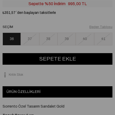
Sepette %50 İndirim
995,00 TL
₺351,57
`den başlayan taksitlerle
SEÇIM
Beden Tablosu
36
37
38
39
40
41
Kritik Stok
ÜRÜN ÖZELLIKLERI
Sorrento Özel Tasarım Sandalet Gold