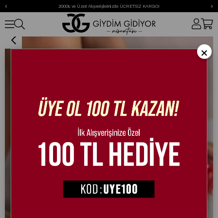
‹
›
2000₺ ve Üzeri Alışverişlerinizde ÜCRETSİZ KARGO!
Sorrento Özel Tasarım Sandalet Gold
×