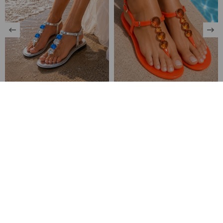
Aqua Lumina Sandalet Gümüş
Celeste Shine Sandalet Turuncu
₺2.995,00
₺1.995,00
Sepette %15 İndirim
2545,75 TL
Sepette %15 İndirim
1695,75 TL
Bültene kaydolun,