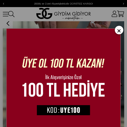
‹
›
2000₺ ve Üzeri Alışverişlerinizde ÜCRETSİZ KARGO!
Strong Özel Tasarım Babet Siyah
×