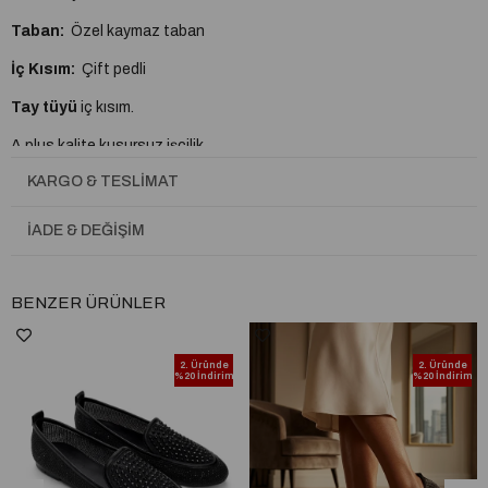
Taban:
Özel kaymaz taban
İç Kısım:
Çift pedli
Tay tüyü
iç kısım.
A plus kalite kusursuz işçilik
KARGO & TESLIMAT
Tam Kalıptır.
İADE & DEĞIŞIM
BENZER ÜRÜNLER
2. Üründe
2. Üründe
%20 İndirim
%20 İndirim