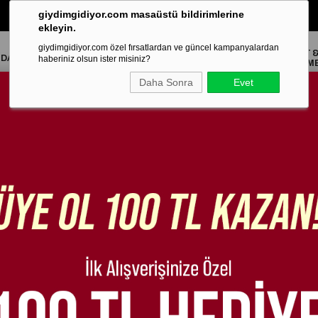
giydimgidiyor.com masaüstü bildirimlerine
‹
2000₺ ve Üzeri Alışverişlerinizde ÜCRETSİZ KARGO!
›
ekleyin.
giydimgidiyor.com özel fırsatlardan ve güncel kampanyalardan
TOPUKLU
HAKİKİ
BOT 
NDALET
STILETTO
SNEAKER
BABET
LOAFER
haberiniz olsun ister misiniz?
AYAKKABI
DERİ
ÇİZM
Daha Sonra
Evet
t Siyah Beyaz
Strong Özel
Tasarım Babet
Siyah Beyaz
Sepette %15 İndirim
0,00 TL
2. Üründe %20 İndirim
Strong Özel Tasarım Babet Siyah