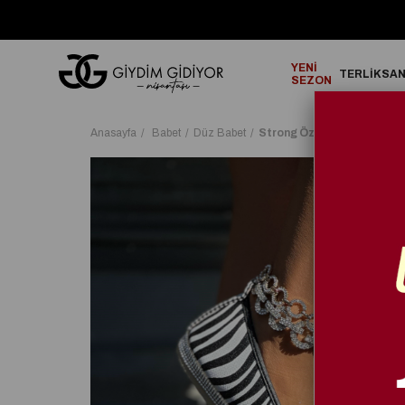
GO!
2000₺ ve Üzeri Alışverişlerinizde ÜCRETSİZ KARGO!
YENİ
TERLİK
SA
SEZON
Anasayfa
Babet
Düz Babet
Strong Özel Tasarım Babe