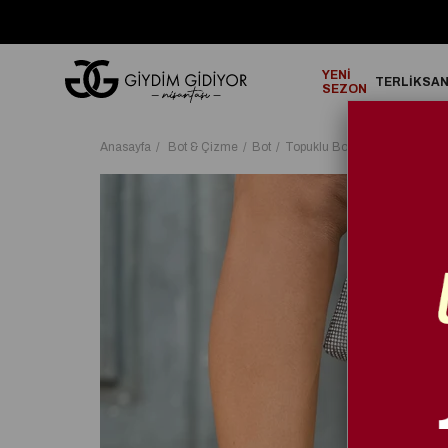
GO!
2000₺ ve Üzeri Alışverişlerinizde ÜCRETSİZ KARGO!
YENİ
TERLİK
SA
SEZON
Anasayfa
Bot & Çizme
Bot
Topuklu Bot
Summy Süet İ