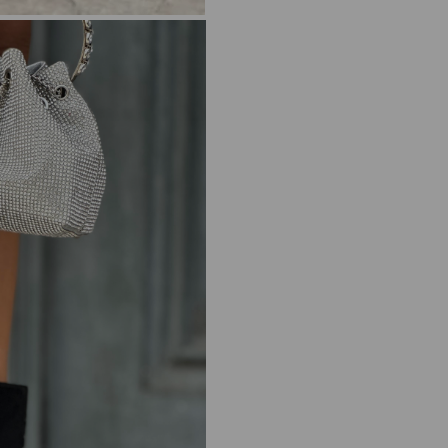
A plus kalite kusursuz işçilik