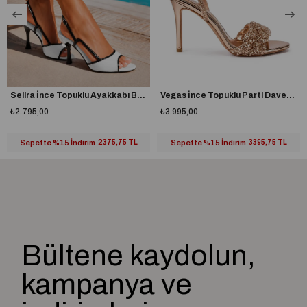
Selira İnce Topuklu Ayakkabı Beyaz
Vegas İnce Topuklu Parti Davet Ayakkabısı Gold
₺2.795,00
₺3.995,00
Sepette %15 İndirim
2375,75 TL
Sepette %15 İndirim
3395,75 TL
Bültene kaydolun,
kampanya ve