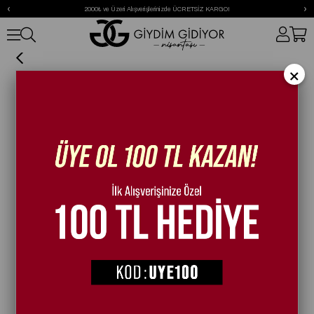
‹
›
2000₺ ve Üzeri Alışverişlerinizde ÜCRETSİZ KARGO!
Tawny Kristal Taşlı Ayakkabı Gümüş
×