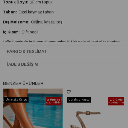
Topuk Boyu:
10 cm topuk
Taban:
Özel kaymaz taban
Dış Malzeme:
Orijinal kristal taş
İç Kısım:
Çift pedli
Ürün üzerinde bulunan aksesuarlar %100 orijinal kristal taşlardan
oluşmaktadır.
KARGO & TESLIMAT
Aksesuarlar renk değiştirme, dökülme ve kararma yapmaz.
İADE & DEĞIŞIM
A plus kalite kusursuz işçilik
Esnektir ayağı kesmez yumuşaktır.
BENZER ÜRÜNLER
Tam Kalıptır.
Ücretsiz Kargo
Ücretsiz Kargo
2. Üründe
2. Üründe
%20 İndirim
%20 İndirim