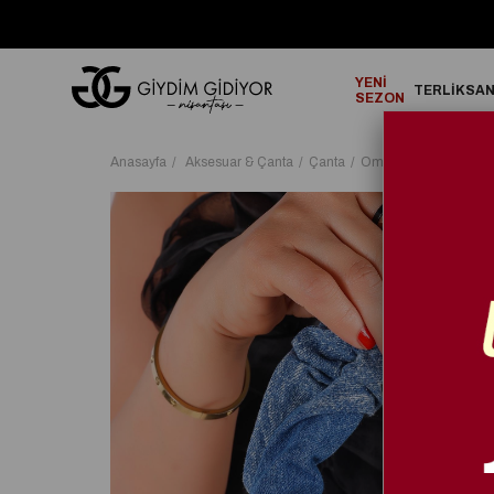
GO!
2000₺ ve Üzeri Alışverişlerinizde ÜCRETSİZ KARGO!
YENİ
TERLİK
SA
SEZON
Anasayfa
Aksesuar & Çanta
Çanta
Omuz Çanta
Teddy