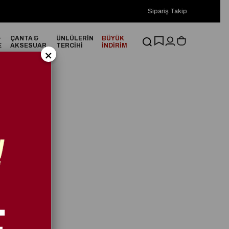
2000₺ ve Üzeri Alışverişlerinizde ÜCRETSİZ KARGO!
Sipariş Takip
2000₺
&
ÇANTA &
ÜNLÜLERİN
BÜYÜK
E
AKSESUAR
TERCİHİ
İNDİRİM
×