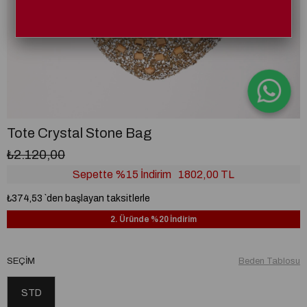
Tote Crystal Stone Bag
₺2.120,00
Sepette %15 İndirim
1802,00 TL
₺374,53
`den başlayan taksitlerle
2. Üründe %20 İndirim
SEÇIM
Beden Tablosu
STD