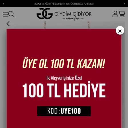
‹
›
2000₺ ve Üzeri Alışverişlerinizde ÜCRETSİZ KARGO!
Tote Crystal Stone Bag
×