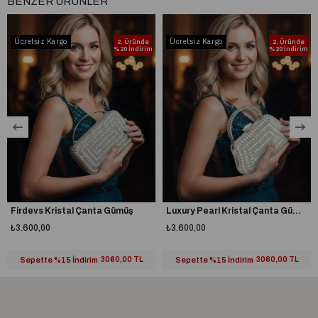
BENZER ÜRÜNLER
Ücretsiz Kargo
Ücretsiz Kargo
2. Üründe
2. Üründe
%20 İndirim
%20 İndirim
Firdevs Kristal Çanta Gümüş
Luxury Pearl Kristal Çanta Gümüş
₺3.600,00
₺3.600,00
Sepette %15 İndirim
3060,00 TL
Sepette %15 İndirim
3060,00 TL