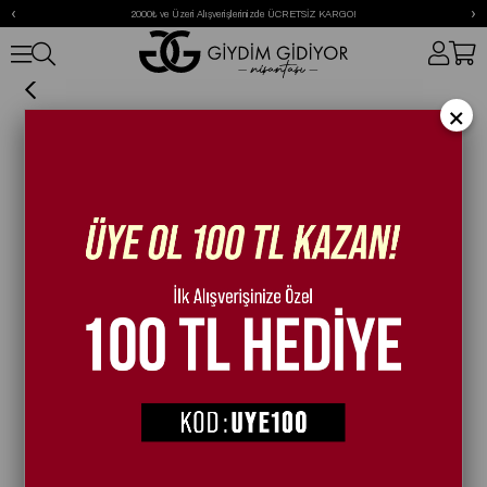
‹
›
2000₺ ve Üzeri Alışverişlerinizde ÜCRETSİZ KARGO!
Twice Kristal Taşlı Sandalet - Terlik Gümüş
×