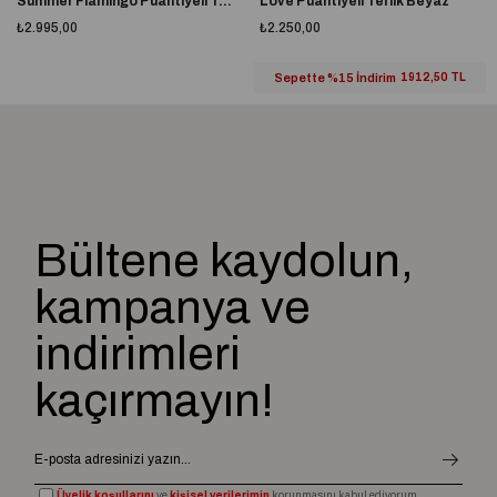
Summer Flamingo Puantiyeli Terlik Beyaz
Love Puantiyeli Terlik Beyaz
İç Kısım:
Çift pedli
₺2.995,00
₺2.250,00
Sepette %15 İndirim
1912,50 TL
Bültene kaydolun,
kampanya ve
indirimleri
kaçırmayın!
Üyelik koşullarını
ve
kişisel verilerimin
korunmasını kabul ediyorum.