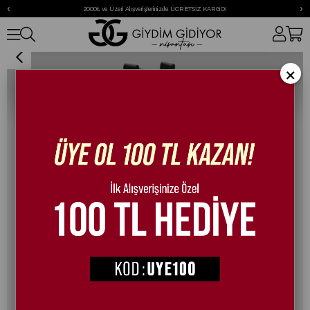
‹
›
2000₺ ve Üzeri Alışverişlerinizde ÜCRETSİZ KARGO!
Zibelya Cowboy Çizme Siyah
×