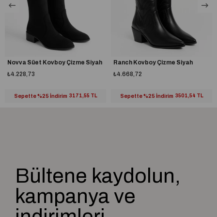
7 cm topuk yüksekliği ile günlük kullanıma uygundur.
Tam kalıptır, kendi ayak numaranızı almanız önerilir.
Taraklı yapıya veya buçuklu numaraya sahipseniz bir numara büyük
almanız tavsiye edilir.
Novva Süet Kovboy Çizme Siyah
Ranch Kovboy Çizme Siyah
%100 yerli üretim
₺4.228,73
₺4.668,72
A plus kalite kusursuz işçilik
Sepette %25 İndirim
3171,55 TL
Sepette %25 İndirim
3501,54 TL
Bültene kaydolun,
kampanya ve
indirimleri