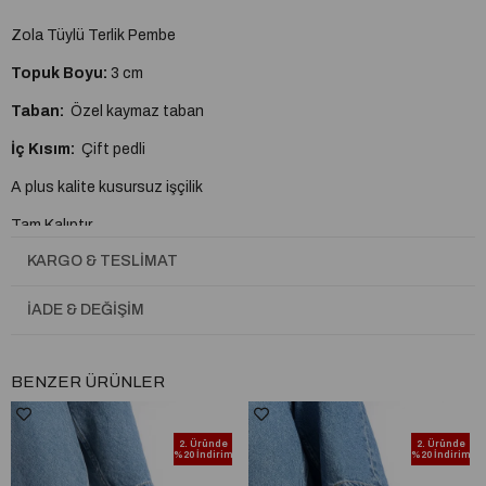
Zola Tüylü Terlik Pembe
Topuk Boyu:
3 cm
Taban:
Özel kaymaz taban
İç Kısım:
Çift pedli
A plus kalite kusursuz işçilik
Tam Kalıptır.
KARGO & TESLIMAT
İADE & DEĞIŞIM
BENZER ÜRÜNLER
2. Üründe
2. Üründe
%20 İndirim
%20 İndirim