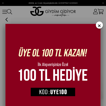
‹
›
2000₺ ve Üzeri Alışverişlerinizde ÜCRETSİZ KARGO!
Zola Tüylü Terlik Pembe
×