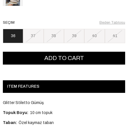
SEÇIM
Beden Tablosu
36
37
38
39
40
41
ITEM FEATURES
Glitter Stiletto Gümüş
Topuk Boyu:
10 cm topuk
Taban:
Özel kaymaz taban