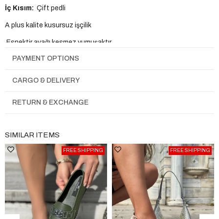
İç Kısım:
Çift pedli
A plus kalite kusursuz işçilik
Esnektir ayağı kesmez yumuşaktır.
PAYMENT OPTIONS
Tam Kalıptır.
CARGO & DELIVERY
RETURN & EXCHANGE
SIMILAR ITEMS
FREE SHIPPING
FREE SHIPPING